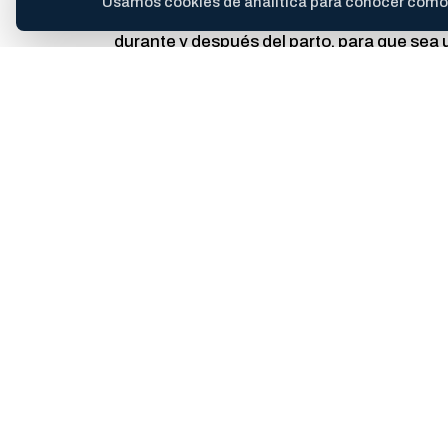
Usamos cookies de analítica para conocer cómo se
obstétrica en cualquiera de sus formas 
durante y después del parto, para que sea u
En ese sentido, se invita a toda la co
acompañamiento para transitar el embarazo
a derechos y la prevención de situaciones d
COMPARTIR ESTA NOTA
Abrí la hoja de compartir del dispositivo o copiá el enlac
Te puede interesar