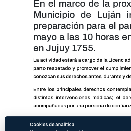
En el marco de la pro
Municipio de Luján i
preparación para el pa
mayo a las 10 horas en
en Jujuy 1755.
La actividad estará a cargo de la Licenciad
parto respetado y promover el cumplimie
conozcan sus derechos antes, durante y d
Entre los principales derechos contempla
distintas intervenciones médicas; el de
acompañadas por una persona de confianza d
“La Ley 25.929 consolida las bases para l
Cookies de analítica
poniéndola como protagonista, a través de 