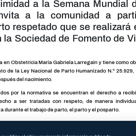
ximidad a la Semana Mundial d
nvita a la comunidad a parti
rto respetado que se realizará
 la Sociedad de Fomento de Vi
a en Obstetricia María Gabriela Larregain y tiene como ob
nto de la Ley Nacional de Parto Humanizado N.º 25.929,
espués del nacimiento.
dos por la normativa se encuentran el derecho a recib
recho a ser tratadas con respeto, de manera individu
urante el trabajo de parto, el parto y el posparto.
ograr una atención humanizada del parto respetando los ti
la búsqueda de un parto lo menos intervenido posible. Est