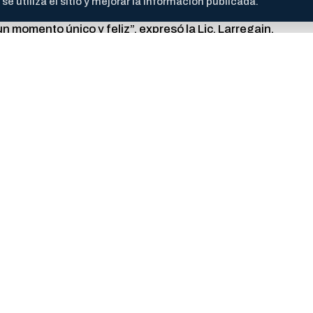
 utiliza el sitio y mejorar la información publicada.
y que la persona gestante esté bien acompañada y ases
n momento único y feliz”, expresó la Lic. Larregain.
munidad a participar de esta propuesta, que permitir
, el parto y el puerperio de manera consciente, segura y
e violencia obstétrica.
e si no está disponible.