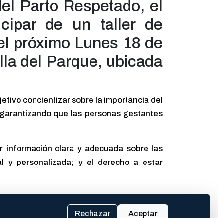
el Parto Respetado, el
cipar de un taller de
 el próximo Lunes 18 de
lla del Parque, ubicada
jetivo concientizar sobre la importancia del
 garantizando que las personas gestantes
ir información clara y adecuada sobre las
al y personalizada; y el derecho a estar
empos fisiológicos de la persona gestante,
a ley busca evitar situaciones de violencia
Rechazar
Aceptar