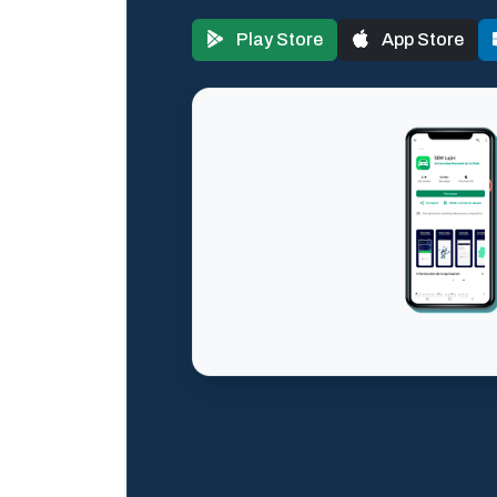
Play Store
App Store