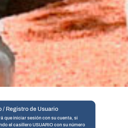
 / Registro de Usuario
á que iniciar sesión con su cuenta, si
ndo el casillero USUARIO con su número