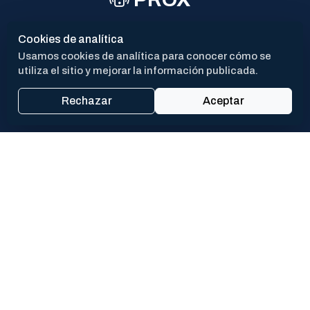
CAV
Cookies de analítica
Usamos cookies de analítica para conocer cómo se
utiliza el sitio y mejorar la información publicada.
Rechazar
Aceptar
San Martín 550 - (CP 6700)
Mail: contacto@lujan.gob.ar
Luján | Provincia de Buenos Aires
Redes Sociales