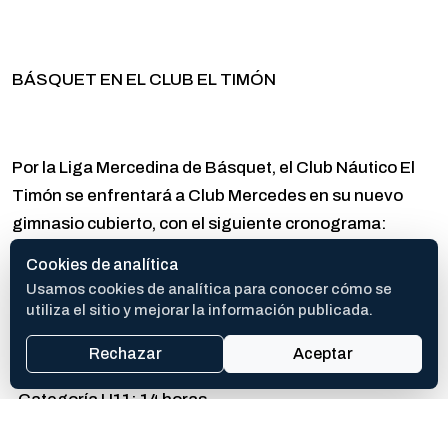
BÁSQUET EN EL CLUB EL TIMÓN
Por la Liga Mercedina de Básquet, el Club Náutico El
Timón se enfrentará a Club Mercedes en su nuevo
gimnasio cubierto, con el siguiente cronograma:
Cookies de analítica
Usamos cookies de analítica para conocer cómo se
-Categoría U15: 11 horas
utiliza el sitio y mejorar la información publicada.
Rechazar
Aceptar
-Categoría U18: 12.30 horas
-Categoría U11: 14 horas
-Categoría U13: 15.30 horas