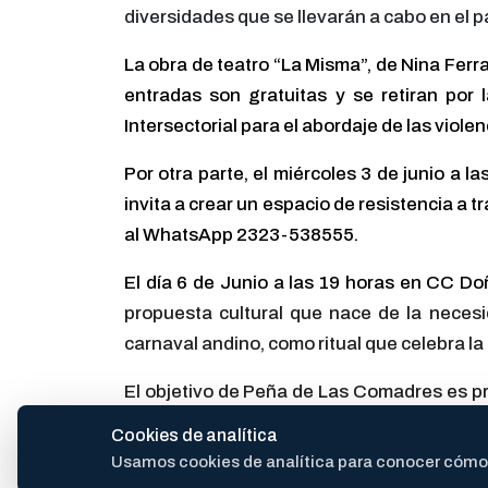
diversidades que se llevarán a cabo en el p
La obra de teatro “La Misma”, de Nina Ferra
entradas son gratuitas y se retiran por l
Intersectorial para el abordaje de las vio
Por otra parte, el miércoles 3 de junio a 
invita a crear un espacio de resistencia a t
al WhatsApp 2323-538555.
El día 6 de Junio a las 19 horas en CC D
propuesta cultural que nace de la necesi
carnaval andino, como ritual que celebra la
El objetivo de Peña de Las Comadres es pr
año, contando con una grilla compuesta po
Cookies de analítica
ramas del arte.
Usamos cookies de analítica para conocer cómo se