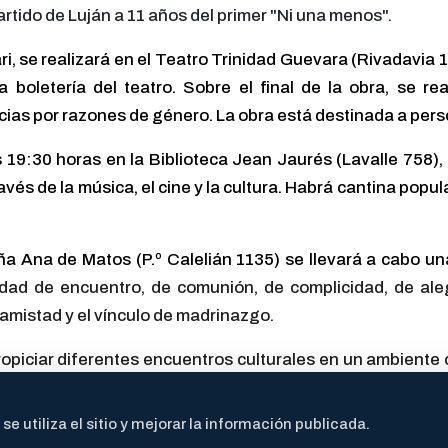
artido de Luján a 11 años del primer "Ni una menos".
ri, se realizará en el Teatro Trinidad Guevara (Rivadavia 10
a boletería del teatro. Sobre el final de la obra, se r
lencias por razones de género. La obra está destinada a pe
las 19:30 horas en la Biblioteca Jean Jaurés (Lavalle 75
ravés de la música, el cine y la cultura. Habrá cantina popul
oña Ana de Matos (P.º Calelián 1135) se llevará a cabo 
dad de encuentro, de comunión, de complicidad, de alegr
 amistad y el vínculo de madrinazgo.
opiciar diferentes encuentros culturales en un ambiente c
r bandas, solistas y grupos mixtos. También grupos y so
 utiliza el sitio y mejorar la información publicada.