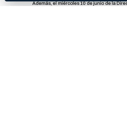
Además, el miércoles 10 de junio de la Dir
el Área de la Mujer (Departamento de Ci
Especialización en Estudios de las Mujeres
Especialización en Estudios de las Mujeres
COMPARTIR ESTA NOTA
Abrí la hoja de compartir del dispositivo o copiá el enlac
Te puede interesar