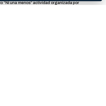
rio “Ni una menos” actividad organizada por
 Dirección de las Carreras de Maestría y
 horas en el salón del Área de Postgrado de