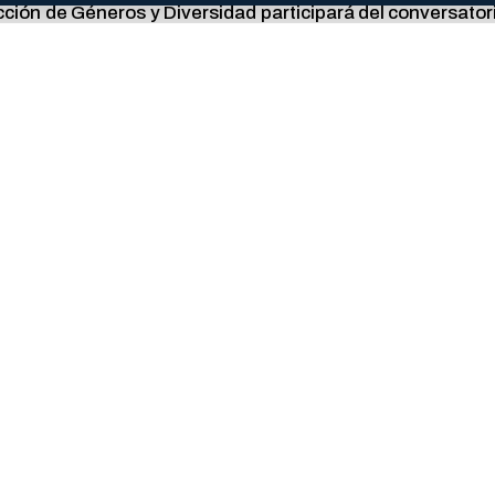
ección de Géneros y Diversidad participará del conversato
encias Sociales, Universidad Nacional de Luján) y la
 y de Género de la Universidad Nacional de Luján, a las 16
 y de Género.
e si no está disponible.