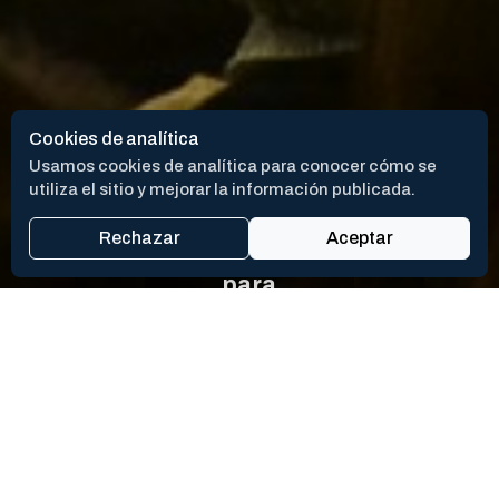
Cookies de analítica
Usamos cookies de analítica para conocer cómo se
utiliza el sitio y mejorar la información publicada.
Culturas y Turismo
Se abre la
Rechazar
Aceptar
inscripción
para
participar
Desarrollo Económico
de la
Buscar por título
Luján será
actividad
sede de
de
una nueva
apertura
Categoría
Ronda
del
Internacional
Festival